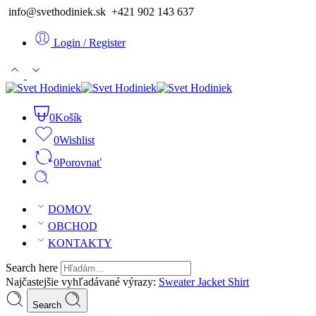
info@svethodiniek.sk +421 902 143 637
Login / Register
0
Košík
0
Wishlist
0
Porovnať
DOMOV
OBCHOD
KONTAKTY
Search here
Najčastejšie vyhľadávané výrazy:
Sweater
Jacket
Shirt
Search