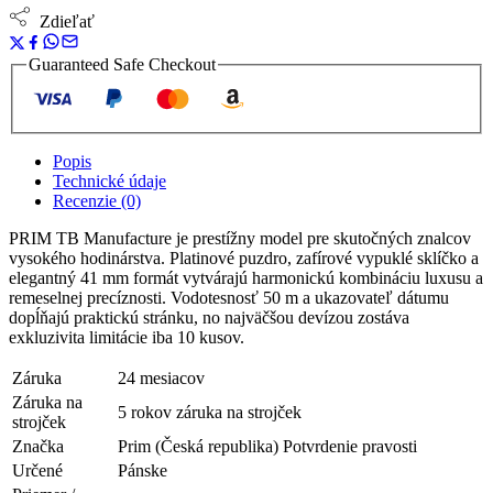
Zdieľať
Guaranteed Safe Checkout
Popis
Technické údaje
Recenzie (0)
PRIM TB Manufacture je prestížny model pre skutočných znalcov
vysokého hodinárstva. Platinové puzdro, zafírové vypuklé sklíčko a
elegantný 41 mm formát vytvárajú harmonickú kombináciu luxusu a
remeselnej precíznosti. Vodotesnosť 50 m a ukazovateľ dátumu
dopĺňajú praktickú stránku, no najväčšou devízou zostáva
exkluzivita limitácie iba 10 kusov.
Záruka
24 mesiacov
Záruka na
5 rokov záruka na strojček
strojček
Značka
Prim (Česká republika) Potvrdenie pravosti
Určené
Pánske