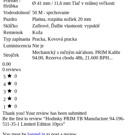
Priemer /
Ø 41 mm / 11,6 mm Tlač v reálnej veľkosti
Hrúbka
Vodeodolnosť
50 M - sprchovanie
Puzdro
Platina, rozpätia nožiek 20 mm
Sklíčko
Zafírové, Ďalšie vlastnosti: vypuklé
Remienok
Koža
Typ zapínania
Pracka, Kovová pracka
Luminiscencia
Nie je
Mechanický s ručným náťahom. PRIM Kalibr
Strojček
94.00, Rezerva chodu 48h, 21.600 BPH...
0.00
0 reviews
0
5
0
4
0
3
0
2
0
1
Thank you!
Your review has been submitted
Be the first to review “Hodinky PRIM TB Manufacture 94-196-
511-35-1 Limited Edition 10pcs”
You must be
logged in
to post a review.