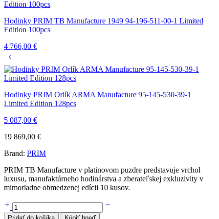
Hodinky PRIM TB Manufacture 1949 94-196-511-00-1 Limited
Edition 100pcs
4 766,00
€
Hodinky PRIM Orlík ARMA Manufacture 95-145-530-39-1
Limited Edition 128pcs
5 087,00
€
19 869,00
€
Brand:
PRIM
PRIM TB Manufacture v platinovom puzdre predstavuje vrchol
luxusu, manufaktúrneho hodinárstva a zberateľskej exkluzivity v
mimoriadne obmedzenej edícii 10 kusov.
Pridať do košíka
Kúpiť hneď