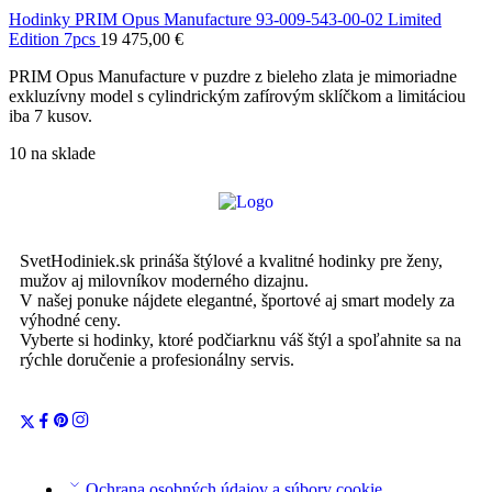
Hodinky PRIM Opus Manufacture 93-009-543-00-02 Limited
Edition 7pcs
19 475,00
€
PRIM Opus Manufacture v puzdre z bieleho zlata je mimoriadne
exkluzívny model s cylindrickým zafírovým sklíčkom a limitáciou
iba 7 kusov.
10 na sklade
SvetHodiniek.sk prináša štýlové a kvalitné hodinky pre ženy,
mužov aj milovníkov moderného dizajnu.
V našej ponuke nájdete elegantné, športové aj smart modely za
výhodné ceny.
Vyberte si hodinky, ktoré podčiarknu váš štýl a spoľahnite sa na
rýchle doručenie a profesionálny servis.
Ochrana osobných údajov a súbory cookie