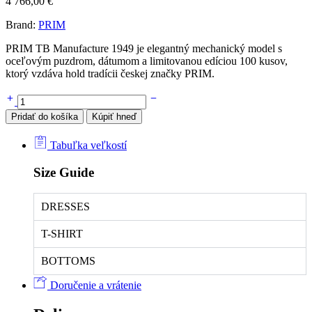
4 766,00
€
Brand:
PRIM
PRIM TB Manufacture 1949 je elegantný mechanický model s
oceľovým puzdrom, dátumom a limitovanou edíciou 100 kusov,
ktorý vzdáva hold tradícii českej značky PRIM.
Hodinky
PRIM
Pridať do košíka
Kúpiť hneď
TB
Manufacture
Tabuľka veľkostí
1949
94-
Size Guide
196-
511-
00-
DRESSES
1
Limited
T-SHIRT
Edition
100pcs
quantity
BOTTOMS
Doručenie a vrátenie