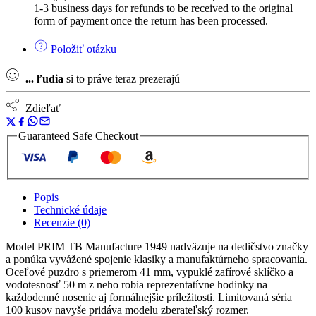
1-3 business days for refunds to be received to the original
form of payment once the return has been processed.
Položiť otázku
...
ľudia
si to práve teraz prezerajú
Zdieľať
Guaranteed Safe Checkout
Popis
Technické údaje
Recenzie (0)
Model PRIM TB Manufacture 1949 nadväzuje na dedičstvo značky
a ponúka vyvážené spojenie klasiky a manufaktúrneho spracovania.
Oceľové puzdro s priemerom 41 mm, vypuklé zafírové sklíčko a
vodotesnosť 50 m z neho robia reprezentatívne hodinky na
každodenné nosenie aj formálnejšie príležitosti. Limitovaná séria
100 kusov navyše pridáva modelu zberateľský rozmer.