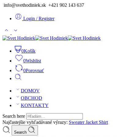
info@svethodiniek.sk +421 902 143 637
Login / Register
0
Košík
0
Wishlist
0
Porovnať
DOMOV
OBCHOD
KONTAKTY
Search here
Najčastejšie vyhľadávané výrazy:
Sweater
Jacket
Shirt
Search