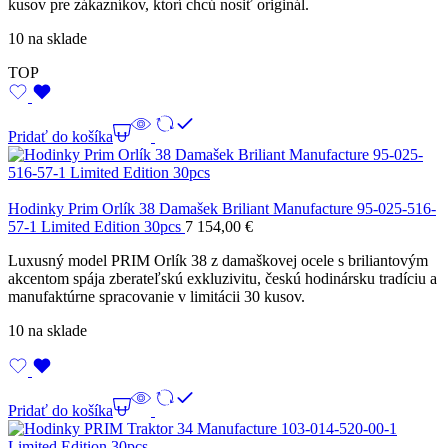
kusov pre zákazníkov, ktorí chcú nosiť originál.
10 na sklade
TOP
Pridať do košíka
Hodinky Prim Orlík 38 Damašek Briliant Manufacture 95-025-516-
57-1 Limited Edition 30pcs
7 154,00
€
Luxusný model PRIM Orlík 38 z damaškovej ocele s briliantovým
akcentom spája zberateľskú exkluzivitu, českú hodinársku tradíciu a
manufaktúrne spracovanie v limitácii 30 kusov.
10 na sklade
Pridať do košíka