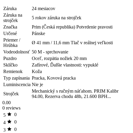
Záruka
24 mesiacov
Záruka na
5 rokov záruka na strojček
strojček
Značka
Prim (Česká republika) Potvrdenie pravosti
Určené
Pánske
Priemer /
Ø 41 mm / 11,6 mm Tlač v reálnej veľkosti
Hrúbka
Vodeodolnosť
50 M - sprchovanie
Puzdro
Oceľ, rozpätia nožiek 20 mm
Sklíčko
Zafírové, Ďalšie vlastnosti: vypuklé
Remienok
Koža
Typ zapínania
Pracka, Kovová pracka
Luminiscencia
Nie je
Mechanický s ručným náťahom. PRIM Kalibr
Strojček
94.00, Rezerva chodu 48h, 21.600 BPH...
0.00
0 reviews
0
5
0
4
0
3