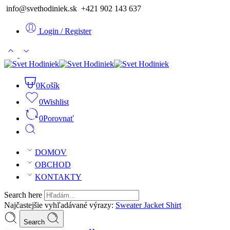
info@svethodiniek.sk +421 902 143 637
Login / Register
0
Košík
0
Wishlist
0
Porovnať
DOMOV
OBCHOD
KONTAKTY
Search here
Najčastejšie vyhľadávané výrazy:
Sweater
Jacket
Shirt
Search