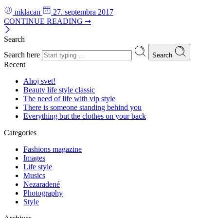
mklacan
27. septembra 2017
CONTINUE READING ➞
Search
Search here
Search
Recent
Ahoj svet!
Beauty life style classic
The need of life with vip style
There is someone standing behind you
Everything but the clothes on your back
Categories
Fashions magazine
Images
Life style
Musics
Nezaradené
Photography
Style