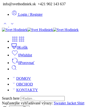
info@svethodiniek.sk +421 902 143 637
Login / Register
0
Košík
0
Wishlist
0
Porovnať
DOMOV
OBCHOD
KONTAKTY
Search here
Najčastejšie vyhľadávané výrazy:
Sweater
Jacket
Shirt