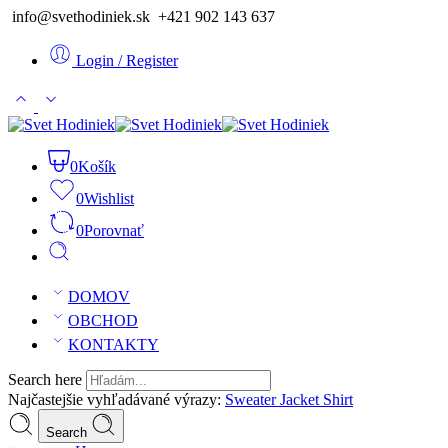
info@svethodiniek.sk +421 902 143 637
Login / Register
0
Košík
0
Wishlist
0
Porovnať
DOMOV
OBCHOD
KONTAKTY
Search here
Najčastejšie vyhľadávané výrazy:
Sweater
Jacket
Shirt
Search