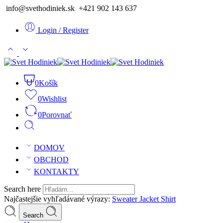
info@svethodiniek.sk +421 902 143 637
Login / Register
0
Košík
0
Wishlist
0
Porovnať
DOMOV
OBCHOD
KONTAKTY
Search here
Najčastejšie vyhľadávané výrazy:
Sweater
Jacket
Shirt
Search